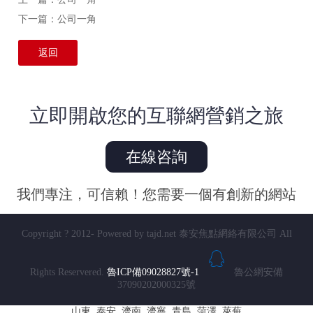
下一篇：
公司一角
返回
立即開啟您的互聯網營銷之旅
在線咨詢
我們專注，可信賴！您需要一個有創新的網站
Copyright ? 2012- Powered by tajd.net 泰安焦點網絡有限公司 All
Rights Reservered.
魯ICP備09028827號-1
魯公網安備
37090202000325號
山東
泰安
濟南
濟寧
青島
菏澤
萊蕪